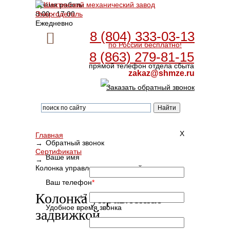
Время работы
8:00 - 17:00
Ежедневно
8 (804) 333-03-13
по России бесплатно!
8 (863) 279-81-15
прямой телефон отдела сбыта
zakaz@shmze.ru
Заказать обратный звонок
X
Главная
Обратный звонок
→
Сертификаты
Ваше имя
→
Колонка управления задвижкой
Ваш телефон
*
Колонка управления
+7
Удобное время звонка
задвижкой