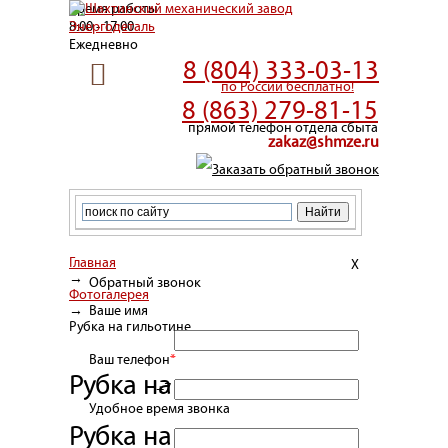
Время работы
8:00 - 17:00
Ежедневно
8 (804) 333-03-13
по России бесплатно!
8 (863) 279-81-15
прямой телефон отдела сбыта
zakaz@shmze.ru
Заказать обратный звонок
Главная
X
→
Обратный звонок
Фотогалерея
→
Ваше имя
Рубка на гильотине
Ваш телефон
*
Рубка на гильотине
+7
Удобное время звонка
Рубка на гильотине