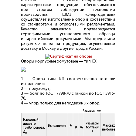
Высокие технико-эксплуатационные
характеристики продукции обеспечиваются
при строгом соблюдении технологии
производства. ШМЗ
«
Энергодеталь»
осуществляет изготовление опор в соответствии
со стандартами и отраслевыми регламентами.
Качество элементов подтверждается
сертификатами установленного образца
и гарантийными документами. Мы предлагаем
разумные цены на продукцию, осуществляем
доставку в Москву и другие города России.
Опоры корпусные хомутовые — тип КХ
1 — Опора типа КП соответственно того же
исполнения;
2 — полухомут;
3 — болт по ГОСТ 7798-70 с гайкой по ГОСТ 5915-
70;
4 — упор, только для неподвижных опор.
Размеры, мм
Допускаем
Наружный
Размеры
диаметр
Масса кг,
Исполнение
h
B
B
болта
d×
трубопровода,
I
Вертикальн
не более
l
Д
н
Qy