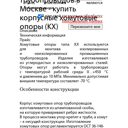
трубопроводов в
Поля, отмеченные *, являются
Москве - купить
обязательными
корпусные хомутовые
Я даю своё
согласие на обработку
персональных данных
опоры (КХ)
Описание
Техническая информация
Прайс
Хомутовые опоры типа КХ используются
для монтажа изолированных
и неизолированных промышленных
трубопроводов. Изделия изготавливают
из углеродистых и низколегированных сталей.
Опоры могут работать в трубопроводах
с температурой рабочей среды 0…+450 °С
и давлением до 10 МПа. Минимально допустимая
внешняя температура составляет -70 °С.
Особенности конструкции
Корпус хомутовых опор трубопроводов
изготавливается из штампованной скобы,
на которую приваривают ребро жесткости.
В процессе монтажа упор крепят к трубе, а хомут
– к несущей конструкции. Изготовление
хомутовых опор регламентируется ОСТ 36-146-