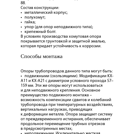
88.
Состав конструкции:
• металлический корпус;
• полухомут;
• гайка;
• упор
(
для опор неподвижного типа);
• крепежный болт.
В условиях производства хомутовая опора
покрывается грунтовкой и защитной эмалью,
которая придает устойчивость к коррозии.
Способы монтажа
Опоры трубопроводов данного типа могут быть:
•
подвижными
(
скользящими)
. Модификации КХ-
А11 и КХ-А21 с диаметром условного прохода 57–
159 мм. Эти же опоры могут использоваться
и для неподвижного крепления. Основное
преимущество подвижного монтажа –
возможность компенсации сдвигов и колебаний
трубопровода при температурных воздействиях,
вертикальных нагрузках, приводящих
к деформации металла. Опора защищает систему
от преждевременного истирания, обеспечивает
продольное перемещение трубных отрезков
в предусмотренных местах;
•
неподвижными
. Исключительно жесткая