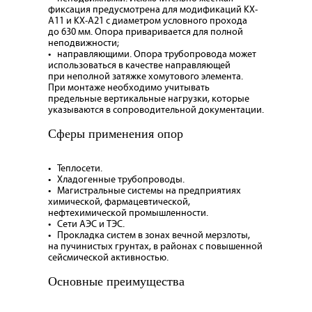
фиксация предусмотрена для модификаций КХ-
А11 и КХ-А21 с диаметром условного прохода
до 630 мм. Опора приваривается для полной
неподвижности;
•
направляющими
. Опора трубопровода может
использоваться в качестве направляющей
при неполной затяжке хомутового элемента.
При монтаже необходимо учитывать
предельные вертикальные нагрузки, которые
указываются в сопроводительной документации.
Сферы применения опор
• Теплосети.
• Хладогенные трубопроводы.
• Магистральные системы на предприятиях
химической, фармацевтической,
нефтехимической промышленности.
• Сети АЭС и ТЭС.
• Прокладка систем в зонах вечной мерзлоты,
на пучинистых грунтах, в районах с повышенной
сейсмической активностью.
Основные преимущества