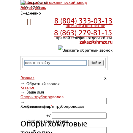
Время работы
8:00 - 17:00
Ежедневно
8 (804) 333-03-13
по России бесплатно!
8 (863) 279-81-15
прямой телефон отдела сбыта
zakaz@shmze.ru
Заказать обратный звонок
Главная
X
→
Обратный звонок
Каталог
→
Ваше имя
Опоры трубопроводов
→
Хомутовые опоры трубопроводов
Ваш телефон
*
+7
Удобное время звонка
Опоры хомутовые