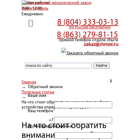
Время работы
8:00 - 17:00
Ежедневно
8 (804) 333-03-13
по России бесплатно!
8 (863) 279-81-15
прямой телефон отдела сбыта
zakaz@shmze.ru
Заказать обратный звонок
X
Главная
Обратный звонок
→
Полезные статьи
Ваше имя
→
На что стоит обратить внимание при выборе
устройства управления арматурой
Ваш телефон
*
+7
На что стоит обратить
Удобное время звонка
внимание при выборе